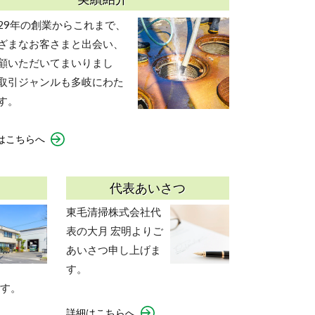
29年の創業からこれまで、
ざまなお客さまと出会い、
顧いただいてまいりまし
取引ジャンルも多岐にわた
す。
はこちらへ
代表あいさつ
東毛清掃株式会社代
表の大月 宏明よりご
あいさつ申し上げま
す。
す。
詳細はこちらへ