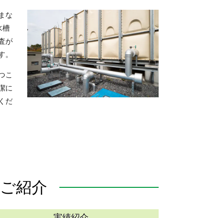
まな
水槽
査が
す。
つこ
潔に
くだ
ご紹介
実績紹介