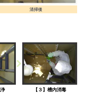
清掃後
洗浄
【３】槽内消毒