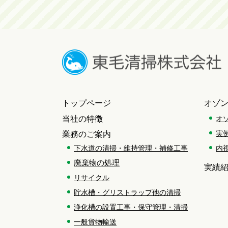
トップページ
オゾ
当社の特徴
オ
実
業務のご案内
内
下水道の清掃・維持管理・補修工事
廃棄物の処理
実績
リサイクル
貯水槽・グリストラップ他の清掃
浄化槽の設置工事・保守管理・清掃
一般貨物輸送