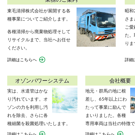
東毛清掃株式会社が展開する各
昭和
種事業についてご紹介します。
さま
ご愛
各種清掃から廃棄物処理そして
た。
リサイクルまで、当社へお任せ
りま
ください。
詳細はこちらへ
詳細
オゾンパワーシステム
会社概要
実は、水道管はかな
地元・群馬の地に根
り汚れています。オ
差し、65年以上にわ
ゾンの力を利用し汚
たって事業に励んで
れを除去、さらに各
まいりました。各種
種細菌を殺菌処理いたします。
専用車両は当社の特徴で
詳細はこちらへ
詳細はこちらへ